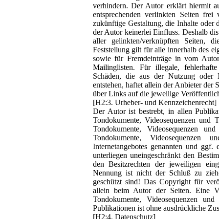
verhindern. Der Autor erklärt hiermit 
entsprechenden verlinkten Seiten frei
zukünftige Gestaltung, die Inhalte oder 
der Autor keinerlei Einfluss. Deshalb dis
aller gelinkten/verknüpften Seiten, 
Feststellung gilt für alle innerhalb des
sowie für Fremdeinträge in vom Autor
Mailinglisten. Für illegale, fehlerhaf
Schäden, die aus der Nutzung oder Ni
entstehen, haftet allein der Anbieter der
über Links auf die jeweilige Veröffentlic
[H2:3. Urheber- und Kennzeichenrecht]
Der Autor ist bestrebt, in allen Publi
Tondokumente, Videosequenzen und Tex
Tondokumente, Videosequenzen und 
Tondokumente, Videosequenzen un
Internetangebotes genannten und ggf.
unterliegen uneingeschränkt den Besti
den Besitzrechten der jeweiligen ein
Nennung ist nicht der Schluß zu zieh
geschützt sind! Das Copyright für veröf
allein beim Autor der Seiten. Eine V
Tondokumente, Videosequenzen und T
Publikationen ist ohne ausdrückliche Zus
[H2:4. Datenschutz]