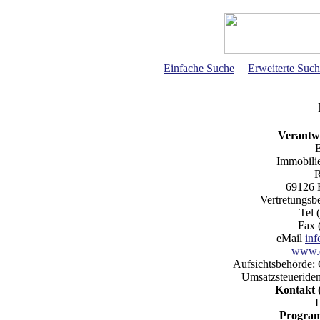
Einfache Suche
|
Erweiterte Suc
Verantwo
E
Immobili
R
69126 
Vertretungsb
Tel 
Fax 
eMail
in
www.e
Aufsichtsbehörde:
Umsatzsteueriden
Kontakt 
Program