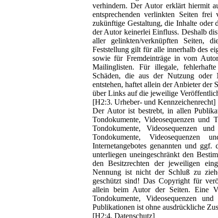
verhindern. Der Autor erklärt hiermit 
entsprechenden verlinkten Seiten frei
zukünftige Gestaltung, die Inhalte oder 
der Autor keinerlei Einfluss. Deshalb dis
aller gelinkten/verknüpften Seiten, 
Feststellung gilt für alle innerhalb des
sowie für Fremdeinträge in vom Autor
Mailinglisten. Für illegale, fehlerhaf
Schäden, die aus der Nutzung oder Ni
entstehen, haftet allein der Anbieter der
über Links auf die jeweilige Veröffentlic
[H2:3. Urheber- und Kennzeichenrecht]
Der Autor ist bestrebt, in allen Publi
Tondokumente, Videosequenzen und Tex
Tondokumente, Videosequenzen und 
Tondokumente, Videosequenzen un
Internetangebotes genannten und ggf.
unterliegen uneingeschränkt den Besti
den Besitzrechten der jeweiligen ein
Nennung ist nicht der Schluß zu zieh
geschützt sind! Das Copyright für veröf
allein beim Autor der Seiten. Eine V
Tondokumente, Videosequenzen und T
Publikationen ist ohne ausdrückliche Zus
[H2:4. Datenschutz]