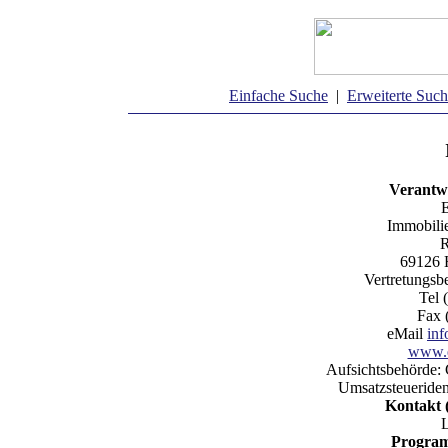
Einfache Suche
|
Erweiterte Suc
Verantwo
E
Immobili
R
69126 
Vertretungsb
Tel 
Fax 
eMail
in
www.e
Aufsichtsbehörde:
Umsatzsteueriden
Kontakt 
Program