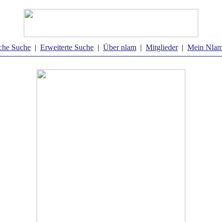
che Suche
|
Erweiterte Suche
|
Über nlam
|
Mitglieder
|
Mein Nla