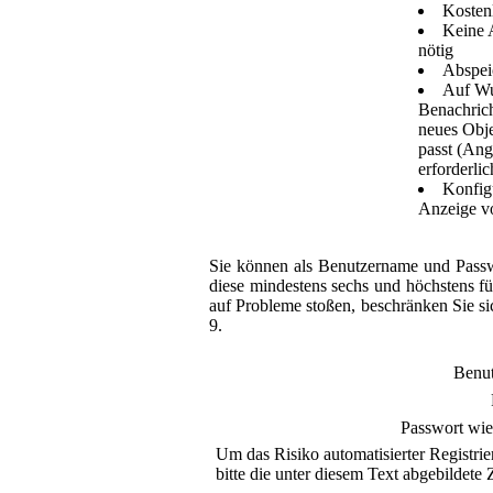
Kosten
Keine 
nötig
Abspei
Auf Wu
Benachrich
neues Obje
passt (Ang
erforderlic
Konfigu
Anzeige v
Sie können als Benutzername und Passw
diese mindestens sechs und höchstens fü
auf Probleme stoßen, beschränken Sie si
9.
Benu
Passwort wie
Um das Risiko automatisierter Registrie
bitte die unter diesem Text abgebildete Z