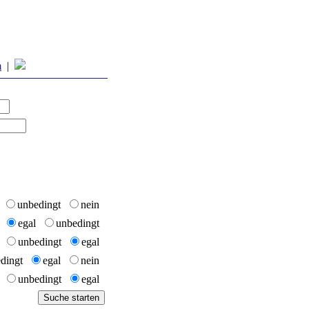
m
|
l
unbedingt
nein
n
egal
unbedingt
n
unbedingt
egal
edingt
egal
nein
n
unbedingt
egal