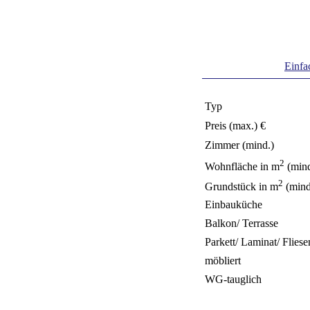
Einfa
Typ
Preis (max.) €
Zimmer (mind.)
2
Wohnfläche in m
(mind
2
Grundstück in m
(mind
Einbauküche
Balkon/ Terrasse
Parkett/ Laminat/ Fliese
möbliert
WG-tauglich