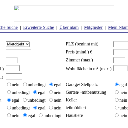
che Suche
|
Erweiterte Suche
|
Über nlam
|
Mitglieder
|
Mein Nla
PLZ (beginnt mit)
Preis (mind.) €
Zimmer (max.)
2
.)
Wohnfläche in m
(max.)
.)
Garage/ Stellplatz
nein
unbedingt
egal
ega
Garten/ -mitbenutzung
unbedingt
egal
nein
nei
n
Keller
egal
unbedingt
nein
nei
teilmöbliert
unbedingt
egal
nein
unb
Haustiere
nein
egal
unbedingt
nei