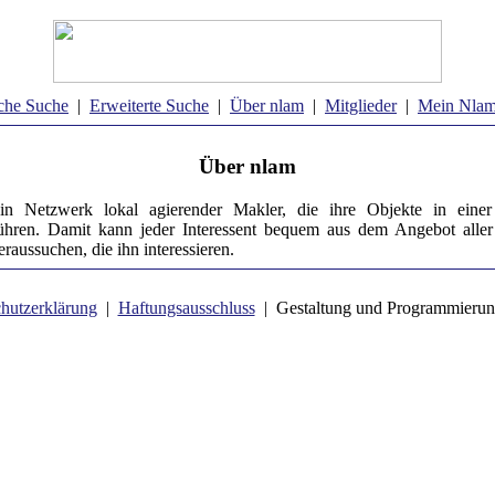
che Suche
|
Erweiterte Suche
|
Über nlam
|
Mitglieder
|
Mein Nla
Über nlam
in Netzwerk lokal agierender Makler, die ihre Objekte in eine
hren. Damit kann jeder Interessent bequem aus dem Angebot aller
raussuchen, die ihn interessieren.
hutzerklärung
|
Haftungsausschluss
| Gestaltung und Programmierun