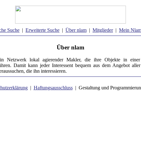
che Suche
|
Erweiterte Suche
|
Über nlam
|
Mitglieder
|
Mein Nla
Über nlam
in Netzwerk lokal agierender Makler, die ihre Objekte in eine
hren. Damit kann jeder Interessent bequem aus dem Angebot aller
raussuchen, die ihn interessieren.
hutzerklärung
|
Haftungsausschluss
| Gestaltung und Programmierun